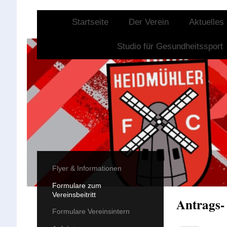
Startseite
Der Verein
Aktuelles
Studio für Gesundheitssport
Flyer & Informationen
Formulare zum
Vereinsbeitritt
Antrags-
Formulare Vereinsintern