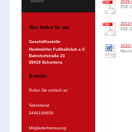
Anfahrt
2026-
PDF-D
2013-
Hier finden Sie uns
PDF-D
Geschäftsstelle
2020-
Heidmühler Fußballclub e.V.
Micro
Bahnhofstraße 23
26419 Schortens
Kontakt
Rufen Sie einfach an
Sekretariat
04461/84656
Mitgliederbetreuung