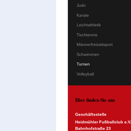
Judo
Karate
Leichtathletik
Tischtennis
Männerfreizeitsport
Schwimmen
Turnen
Volleyball
Hier finden Sie uns
Geschäftsstelle
Heidmühler Fußballclub e.V
Bahnhofstraße 23