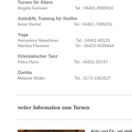
Turnen für Ältere
Angela Gerisser Tel.: 04461-8989410
Activ&fit, Training für Sie/Ihn
Anne Hantel Tel.: 04461-7486255
Yoga
Hannelore Niewöhner Tel.: 04461-8012
5
Martina Flessner Tel.: 04423-9168844
Orientalischer Tanz
Petra Hans Tel.: 04421-56747
Zumba
Melanie Müller Tel.: 0172-1862527
weiter Information zum Turnen
Activ und Fit - wir stel