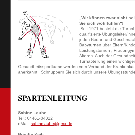
„Wir können zwar nicht hei
Sie sich wohlfühlen“!
Seit 1971 besteht die Turna
qualifizierte Übungsleiter/inn
jeden Bedarf und Geschmack
Babyturnen über Eltern/Kind
Leistungsturnen , Frauengym
Älteren. Auch der Gesundheit
Turnabteilung einen wichtige
Gesundheitssportkurse werden vom Verband der Krankenkass
anerkannt.
Schnuppern Sie sich durch unsere Übungsstunden
SPARTENLEITUNG
Sabine Laube
Tel.: 04461-84312
eMail:
sabinelaube@gmx.de
.
Brigitte Keib