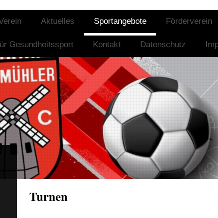
Verein
Aktuelles
Sportangebote
Förderverein
für Gesundheitssport
Kontakt
Datenschutz
Im
Turnen