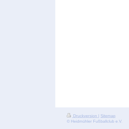
Druckversion
|
Sitemap
© Heidmühler Fußballclub e.V.