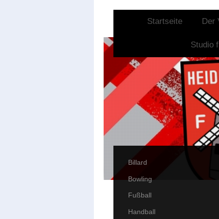
Startseite
Der 
Studio 
Billard
Bowling
Fußball
Handball