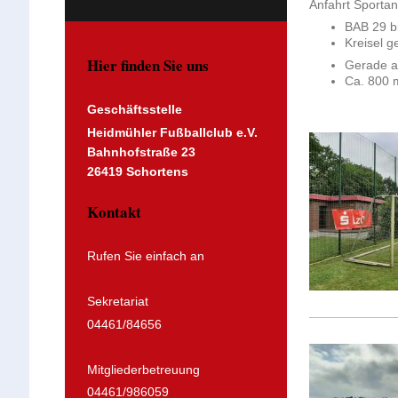
Anfahrt Sporta
BAB 29 b
Kreisel 
Hier finden Sie uns
Gerade a
Ca. 800 m
Geschäftsstelle
Heidmühler Fußballclub e.V.
Bahnhofstraße 23
26419 Schortens
Kontakt
Rufen Sie einfach an
Sekretariat
04461/84656
Mitgliederbetreuung
04461/986059