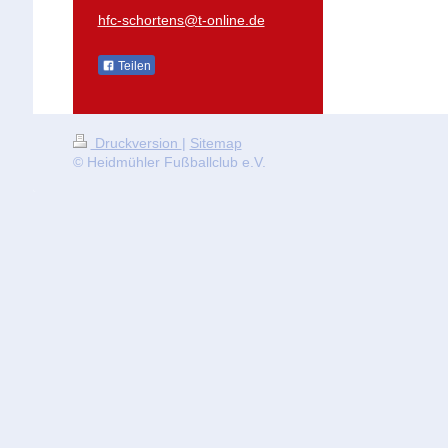
hfc-schortens@t-online.de
Teilen
Druckversion
|
Sitemap
© Heidmühler Fußballclub e.V.