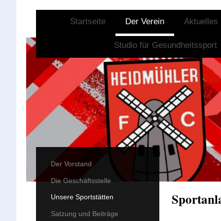
Startseite
Der Verein
Aktuelles
Studio für Gesundheitssport
Der Vorstand
Die Geschäftsstelle
Sportanl
Unsere Sportstätten
Satzung und Beiträge