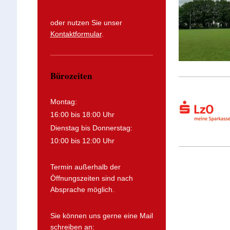
oder nutzen Sie unser
Kontaktformular
.
Bürozeiten
Montag:
16:00 bis 18:00 Uhr
Dienstag bis Donnerstag:
10:00 bis 12:00 Uhr
Termin außerhalb der
Öffnungszeiten sind nach
Absprache möglich.
Sie können uns gerne eine Mail
schreiben an: